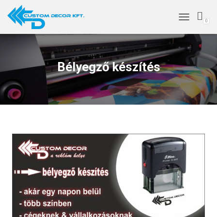
0
TOGGLE NAV
Bélyegző készítés